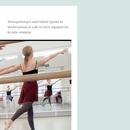
Tantsupööningul saad balletti õppida ka
täiskasvanuna ja seda nii päris algajana kui
ka juba oskajana.