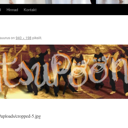
d
Hinnad
Kontakt
suurus on
940 × 198
pikslit.
t/uploads/cropped-5.jpg