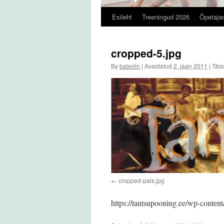
Esileht
Treeningud 2026
Õpetaja
cropped-5.jpg
By
baleriin
|
Avaldatud
2. jaan 2011
|
Täis
cropped-pais.jpg
https://tantsupooning.ee/wp-conten