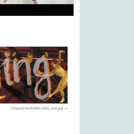
cropped-kodulehe-päis_uus.jpg